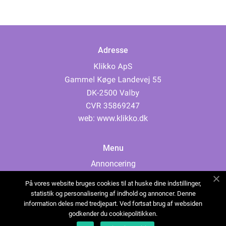
Adresse
web:
www.klikko.dk
Menu
Annoncering
Om os
På vores website bruges cookies til at huske dine indstillinger,
Cookies
statistik og personalisering af indhold og annoncer. Denne
information deles med tredjepart. Ved fortsat brug af websiden
Kontakt os
godkender du cookiepolitikken.
Sitemap