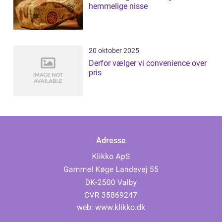
hemmelige nisse
20 oktober 2025
Derfor vælger vi convenience over
pris
Adresse
web:
www.klikko.dk