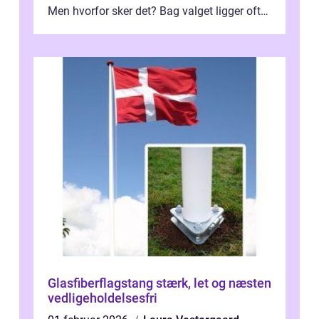
Men hvorfor sker det? Bag valget ligger ofte
mer...
Glasfiberflagstang stærk, let og næsten
vedligeholdelsesfri