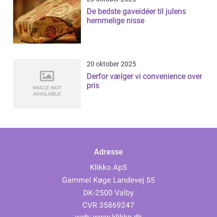
De bedste gaveidéer til julens
hemmelige nisse
20 oktober 2025
Derfor vælger vi convenience over
pris
Adresse