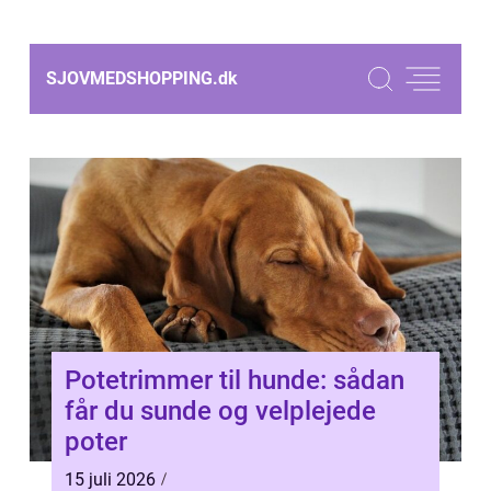
SJOVMEDSHOPPING.
dk
Potetrimmer til hunde: sådan
får du sunde og velplejede
poter
15 juli 2026