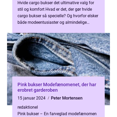
Hvide cargo bukser det ultimative valg for
stil og komfort Hvad er det, der gør hvide
cargo bukser så specielle? Og hvorfor elsker
både modeentusiaster og almindelige
mennesker dem? Hvide cargo bukser...
Pink bukser Modefænomenet, der har
erobret garderoben
15 januar 2024
Peter Mortensen
redaktionel
Pink bukser – En farveglad modefænomen