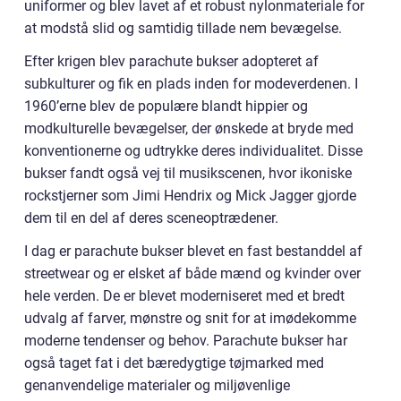
uniformer og blev lavet af et robust nylonmateriale for
at modstå slid og samtidig tillade nem bevægelse.
Efter krigen blev parachute bukser adopteret af
subkulturer og fik en plads inden for modeverdenen. I
1960’erne blev de populære blandt hippier og
modkulturelle bevægelser, der ønskede at bryde med
konventionerne og udtrykke deres individualitet. Disse
bukser fandt også vej til musikscenen, hvor ikoniske
rockstjerner som Jimi Hendrix og Mick Jagger gjorde
dem til en del af deres sceneoptrædener.
I dag er parachute bukser blevet en fast bestanddel af
streetwear og er elsket af både mænd og kvinder over
hele verden. De er blevet moderniseret med et bredt
udvalg af farver, mønstre og snit for at imødekomme
moderne tendenser og behov. Parachute bukser har
også taget fat i det bæredygtige tøjmarked med
genanvendelige materialer og miljøvenlige