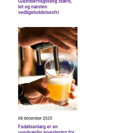
Glasfiberflagstang stærk,
let og næsten
vedligeholdelsesfri
08 december 2025
Fadølsanlæg er en
uundværlig investering for