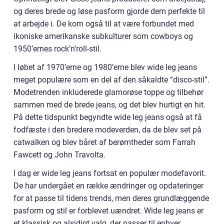
og deres brede og løse pasform gjorde dem perfekte til
at arbejde i. De kom også til at være forbundet med
ikoniske amerikanske subkulturer som cowboys og
1950’ernes rock’n’roll-stil.
I løbet af 1970’erne og 1980’erne blev wide leg jeans
meget populære som en del af den såkaldte “disco-stil”.
Modetrenden inkluderede glamorøse toppe og tilbehør
sammen med de brede jeans, og det blev hurtigt en hit.
På dette tidspunkt begyndte wide leg jeans også at få
fodfæste i den bredere modeverden, da de blev set på
catwalken og blev båret af berømtheder som Farrah
Fawcett og John Travolta.
I dag er wide leg jeans fortsat en populær modefavorit.
De har undergået en række ændringer og opdateringer
for at passe til tidens trends, men deres grundlæggende
pasform og stil er forblevet uændret. Wide leg jeans er
et klassisk og alsidigt valg, der passer til enhver